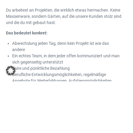
Du arbeitest an Projekten, die wirklich etwas hermachen. Keine
Massenware, sondern Gärten, auf die unsere Kunden stolz sind
und die du mit gebaut hast.
Das bedeutet konkret:
Abwechslung jeden Tag, denn kein Projekt ist wie das
andere
Ein echtes Team, in dem jeder offen kommuniziert und man
sich gegenseitig unterstützt
Faire und pünktliche Bezahlung
Berufliche Entwicklungsmöglichkeiten, regelmäßige
Angebote für Weiterbildungen, Aufstiegsmöglichkeiten
Moderner Maschinenpark, du arbeitest mit gutem
Werkzeug und Maschinen
Ausbildungsplätze, wir bilden selbst aus und übernehmen
unsere Azubis bei erfolgreichem Abschluss und guten
Leistungen
Für wen wir offen sind.
Du musst kein Profi sein, um bei uns anzufangen. Wir suchen