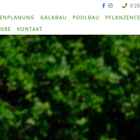
0 25
TENPLANUNG
GALABAU
POOLBAU
PFLANZENC
IERE
KONTAKT