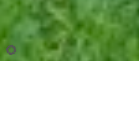
Ein frisch aufgeworfener Erdhügel auf dem Rasen, angenagte
Wurzeln, welkende Pflanzen: Ob Maulwurf oder Wühlmaus – beide
hinterlassen deutliche Spuren im Garten. Der Umgang mit
Maulwurf und Wühlmaus braucht vor allem eines: Geduld und